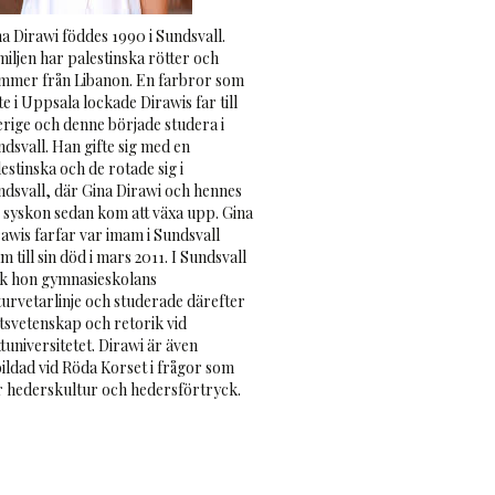
a Dirawi föddes 1990 i Sundsvall.
iljen har palestinska rötter och
mmer från Libanon. En farbror som
te i Uppsala lockade Dirawis far till
erige och denne började studera i
dsvall. Han gifte sig med en
estinska och de rotade sig i
ndsvall, där Gina Dirawi och hennes
e syskon sedan kom att växa upp. Gina
awis farfar var imam i Sundsvall
m till sin död i mars 2011. I Sundsvall
ck hon gymnasieskolans
turvetarlinje och studerade därefter
tsvetenskap och retorik vid
tuniversitetet. Dirawi är även
ildad vid Röda Korset i frågor som
r hederskultur och hedersförtryck.