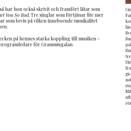
så har hon också skrivit och framfört låtar som
Gin
rt You So Bad.
Tre singlar som förtjänar lite mer
Fam
 som bevis på vilken inneboende musikalitet
ko
pen.
läs
Sv
tecken på hennes starka koppling till musiken -
Sun
t programledare för Grammisgalan.
pal
Su
tr
Dir
fra
gi
na
sta
Mit
utb
rö