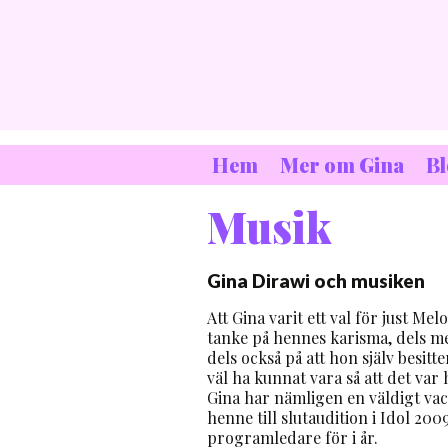
Hem
Mer om Gina
B
Musik
Gina Dirawi och musiken
Att Gina varit ett val för just Mel
tanke på hennes karisma, dels m
dels också på att hon själv besitt
väl ha kunnat vara så att det var 
Gina har nämligen en väldigt vac
henne till slutaudition i Idol 20
programledare för i år.