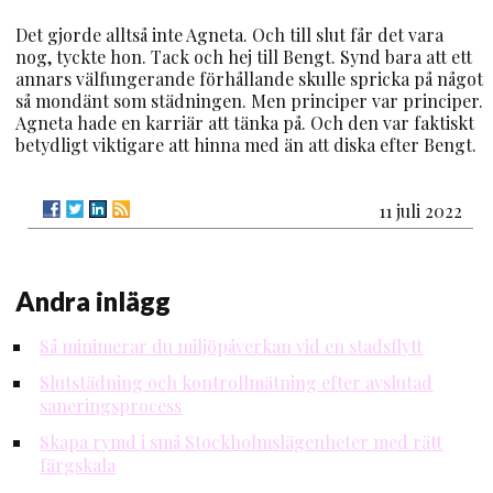
Det gjorde alltså inte Agneta. Och till slut får det vara
nog, tyckte hon. Tack och hej till Bengt. Synd bara att ett
annars välfungerande förhållande skulle spricka på något
så mondänt som städningen. Men principer var principer.
Agneta hade en karriär att tänka på. Och den var faktiskt
betydligt viktigare att hinna med än att diska efter Bengt.
11 juli 2022
Andra inlägg
Så minimerar du miljöpåverkan vid en stadsflytt
Slutstädning och kontrollmätning efter avslutad
saneringsprocess
Skapa rymd i små Stockholmslägenheter med rätt
färgskala