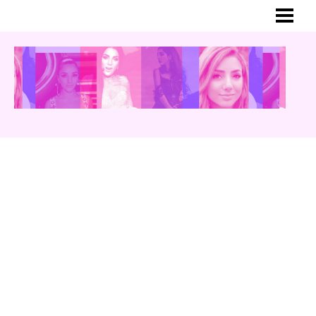
HEM
MER OM GINA
BLOGG
YOUTUBE
INSTAGRAM
TWITTER
MUSIK