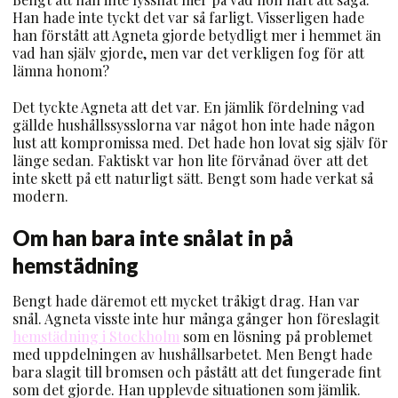
Han hade inte tyckt det var så farligt. Visserligen hade
han förstått att Agneta gjorde betydligt mer i hemmet än
vad han själv gjorde, men var det verkligen fog för att
lämna honom?
Det tyckte Agneta att det var. En jämlik fördelning vad
gällde hushållssysslorna var något hon inte hade någon
lust att kompromissa med. Det hade hon lovat sig själv för
länge sedan. Faktiskt var hon lite förvånad över att det
inte skett på ett naturligt sätt. Bengt som hade verkat så
modern.
Om han bara inte snålat in på
hemstädning
Bengt hade däremot ett mycket tråkigt drag. Han var
snål. Agneta visste inte hur många gånger hon föreslagit
hemstädning i Stockholm
som en lösning på problemet
med uppdelningen av hushållsarbetet. Men Bengt hade
bara slagit till bromsen och påstått att det fungerade fint
som det gjorde. Han upplevde situationen som jämlik.