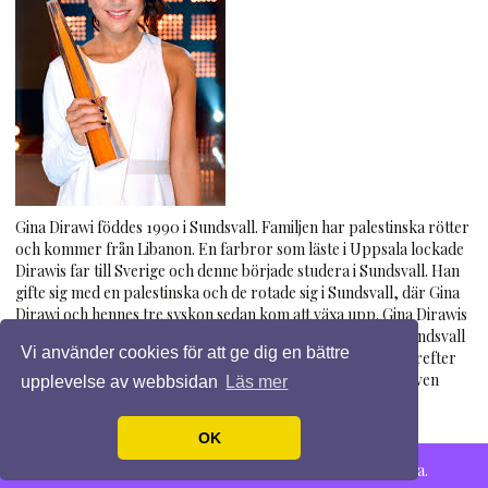
Gina Dirawi föddes 1990 i Sundsvall. Familjen har palestinska rötter
och kommer från Libanon. En farbror som läste i Uppsala lockade
Dirawis far till Sverige och denne började studera i Sundsvall. Han
gifte sig med en palestinska och de rotade sig i Sundsvall, där Gina
Dirawi och hennes tre syskon sedan kom att växa upp. Gina Dirawis
farfar var imam i Sundsvall fram till sin död i mars 2011. I Sundsvall
Vi använder cookies för att ge dig en bättre
gick hon gymnasieskolans naturvetarlinje och studerade därefter
statsvetenskap och retorik vid Mittuniversitetet. Dirawi är även
upplevelse av webbsidan
Läs mer
utbildad vid Röda Korset i frågor som rör hederskultur och
hedersförtryck.
OK
© 2026 Ginadirawi.se. Alla rättigheter förbehållna.