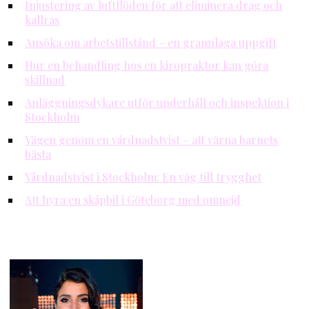
Injustering av luftflöden för att eliminera drag och
kallras
Ansöka om arbetstillstånd – en grannlaga uppgift
Hur en behandling hos en kiropraktor kan göra
skillnad
Anläggningsdykare utför underhåll och inspektion i
Stockholm
Vägen genom en vårdnadstvist – att värna barnets
bästa
Vårdnadstvist i Stockholm: En väg till trygghet
Att hyra en skåpbil i Göteborg med omnejd