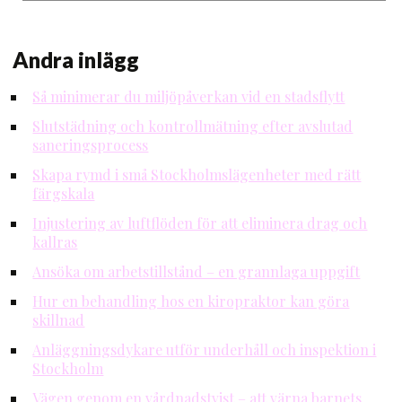
Andra inlägg
Så minimerar du miljöpåverkan vid en stadsflytt
Slutstädning och kontrollmätning efter avslutad
saneringsprocess
Skapa rymd i små Stockholmslägenheter med rätt
färgskala
Injustering av luftflöden för att eliminera drag och
kallras
Ansöka om arbetstillstånd – en grannlaga uppgift
Hur en behandling hos en kiropraktor kan göra
skillnad
Anläggningsdykare utför underhåll och inspektion i
Stockholm
Vägen genom en vårdnadstvist – att värna barnets