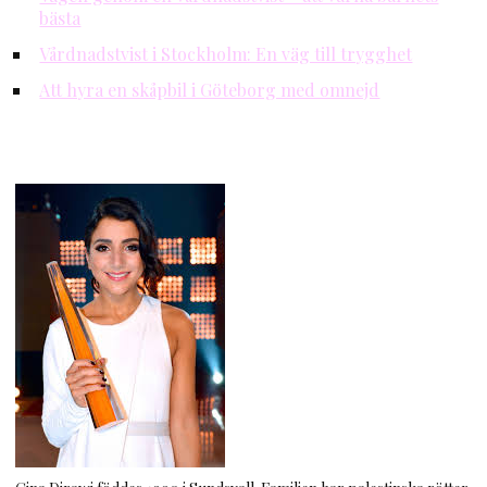
bästa
Vårdnadstvist i Stockholm: En väg till trygghet
Att hyra en skåpbil i Göteborg med omnejd