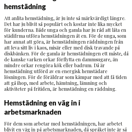
hemstädning
Att anlita hemstädning, är ju inte så märkvärdigt längre.
Det har ju blivit så populärt och kostar inte lika mycket
för kunderna. Både unga och gamla har ju råd att låta en
städifrma utföra hemstädningen åt en. För de unga, som
har annat att göra, är hemstädningen räddningen från
att leva sitt liv i kaos, misär eller med disk travande på
diskbänken. För de gamla är hemstädningen ett måste, då
de kanske varken orkar förflytta en dammsugare, än
mindre orkar rengöra kök eller badrum. Då är
hemstädning utförd av en energisk hemstädare
lösningen. För de föräldrar som kämpar med att få tiden
att gå ihop, med arbete, hämtning, lämning och
aktiviteter på fritiden, är hemstädning en räddning.
Hemstädning en väg in i
arbetsmarknaden
För dem som arbetar med hemstädningen, har arbetet
blivit en väg in på arbetsmarknaden, då språket inte är så