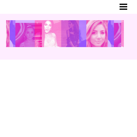
HEM
MER OM GINA
BLOGG
YOUTUBE
INSTAGRAM
TWITTER
MUSIK