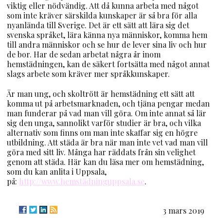
viktig eller nödvändig. Att då kunna arbeta med något
som inte kräver särskilda kunskaper är så bra för alla
nyanlända till Sverige. Det är ett sätt att lära sig det
svenska språket, lära känna nya människor, komma hem
till andra människor och se hur de lever sina liv och hur
de bor. Har de sedan arbetat några år inom
hemstädningen, kan de säkert fortsätta med något annat
slags arbete som kräver mer språkkunskaper.
Är man ung, och skoltrött är hemstädning ett sätt att
komma ut på arbetsmarknaden, och tjäna pengar medan
man funderar på vad man vill göra. Om inte annat så lär
sig den unga, sannolikt varför studier är bra, och vilka
alternativ som finns om man inte skaffar sig en högre
utbildning. Att städa är bra när man inte vet vad man vill
göra med sitt liv. Många har räddats från sin velighet
genom att städa. Här kan du läsa mer om hemstädning,
som du kan anlita i Uppsala,
på:
http://www.hemstädninguppsala.se
.
3 mars 2019