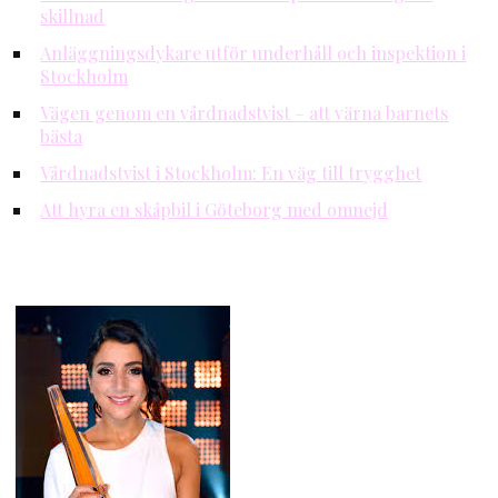
skillnad
Anläggningsdykare utför underhåll och inspektion i
Stockholm
Vägen genom en vårdnadstvist – att värna barnets
bästa
Vårdnadstvist i Stockholm: En väg till trygghet
Att hyra en skåpbil i Göteborg med omnejd