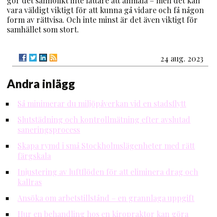
gör det sannolikt inte lättare att anmäla – men det kan
vara väldigt viktigt för att kunna gå vidare och få någon
form av rättvisa. Och inte minst är det även viktigt för
samhället som stort.
24 aug. 2023
Andra inlägg
Så minimerar du miljöpåverkan vid en stadsflytt
Slutstädning och kontrollmätning efter avslutad
saneringsprocess
Skapa rymd i små Stockholmslägenheter med rätt
färgskala
Injustering av luftflöden för att eliminera drag och
kallras
Ansöka om arbetstillstånd – en grannlaga uppgift
Hur en behandling hos en kiropraktor kan göra