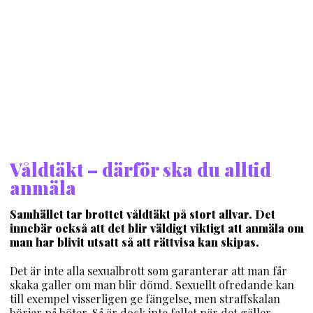
Våldtäkt – därför ska du alltid
anmäla
Samhället tar brottet våldtäkt på stort allvar. Det
innebär också att det blir väldigt viktigt att anmäla om
man har blivit utsatt så att rättvisa kan skipas.
Det är inte alla sexualbrott som garanterar att man får
skaka galler om man blir dömd. Sexuellt ofredande kan
till exempel visserligen ge fängelse, men straffskalan
börjar på böter. Så är dock inte fallet när det gäller