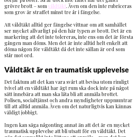
grövre brott – som
våldtäkt
. Även om den inte rubriceras
som grov är straffet minst tre år i fängelse.
Att våldtäkt alltid ger fängelse vittnar om att samhället
ser mycket allvarligt på den här typen av brott. Det är en
markering att det inte tolereras, inte ens om det är första
gången man döms. Men det är inte alltid helt enkelt att
döma någon för våldtäkt då det inte sällan är ord som
står mot ord.
Våldtäkt är en traumatisk upplevelse
Det faktum att det kan vara svårt att bevisa utom rimligt
tvivel att en våldtäkt har ägt rum ska dock inte på något
sätt innebära att man ska låta bli att anmäla brottet.
Polisen, socialtjänst och andra myndigheter uppmuntrar
till att alltid anmäla. Även om det naturligtvis kan kännas
väldigt jobbigt.
Ingen kan säga någonting annat än att det är en mycket
traumatisk upplevelse att bli utsatt för en våldtäkt. Det