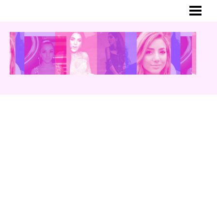
HEM
MER OM GINA
BLOGG
YOUTUBE
INSTAGRAM
TWITTER
MUSIK