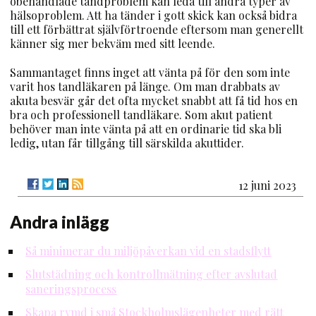
obehandlade tandproblem kan leda till andra typer av
hälsoproblem. Att ha tänder i gott skick kan också bidra
till ett förbättrat självförtroende eftersom man generellt
känner sig mer bekväm med sitt leende.
Sammantaget finns inget att vänta på för den som inte
varit hos tandläkaren på länge. Om man drabbats av
akuta besvär går det ofta mycket snabbt att få tid hos en
bra och professionell tandläkare. Som akut patient
behöver man inte vänta på att en ordinarie tid ska bli
ledig, utan får tillgång till särskilda akuttider.
12 juni 2023
Andra inlägg
Så minimerar du miljöpåverkan vid en stadsflytt
Slutstädning och kontrollmätning efter avslutad
saneringsprocess
Skapa rymd i små Stockholmslägenheter med rätt