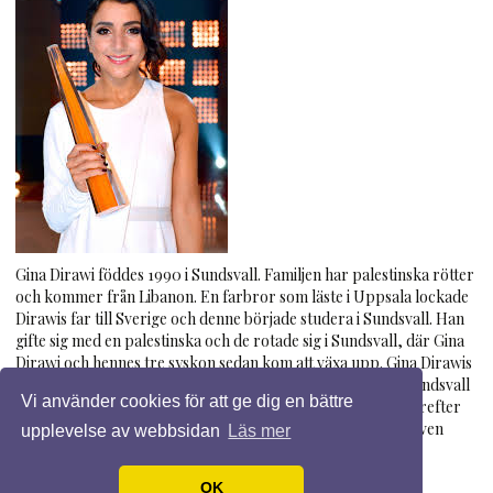
Gina Dirawi föddes 1990 i Sundsvall. Familjen har palestinska rötter
och kommer från Libanon. En farbror som läste i Uppsala lockade
Dirawis far till Sverige och denne började studera i Sundsvall. Han
gifte sig med en palestinska och de rotade sig i Sundsvall, där Gina
Dirawi och hennes tre syskon sedan kom att växa upp. Gina Dirawis
farfar var imam i Sundsvall fram till sin död i mars 2011. I Sundsvall
Vi använder cookies för att ge dig en bättre
gick hon gymnasieskolans naturvetarlinje och studerade därefter
statsvetenskap och retorik vid Mittuniversitetet. Dirawi är även
upplevelse av webbsidan
Läs mer
utbildad vid Röda Korset i frågor som rör hederskultur och
hedersförtryck.
OK