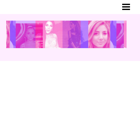
HEM
MER OM GINA
BLOGG
YOUTUBE
INSTAGRAM
TWITTER
MUSIK