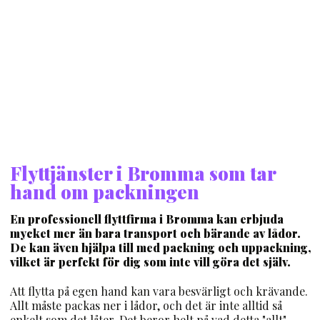
Flyttjänster i Bromma som tar
hand om packningen
En professionell flyttfirma i Bromma kan erbjuda
mycket mer än bara transport och bärande av lådor.
De kan även hjälpa till med packning och uppackning,
vilket är perfekt för dig som inte vill göra det själv.
Att flytta på egen hand kan vara besvärligt och krävande.
Allt måste packas ner i lådor, och det är inte alltid så
enkelt som det låter. Det beror helt på vad detta "allt"