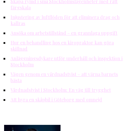
Skapa rymd i små Stockholmslägenheter med rätt
färgskala
Injustering av luftflöden för att eliminera drag och
kallras
Ansöka om arbetstillstånd – en grannlaga uppgift
Hur en behandling hos en kiropraktor kan göra
skillnad
Anläggningsdykare utför underhåll och inspektion i
Stockholm
Vägen genom en vårdnadstvist – att värna barnets
bästa
Vårdnadstvist i Stockholm: En väg till trygghet
Att hyra en skåpbil i Göteborg med omnejd