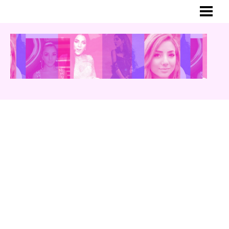
HEM
MER OM GINA
BLOGG
YOUTUBE
INSTAGRAM
TWITTER
MUSIK