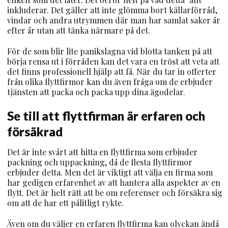
inkluderar. Det gäller att inte glömma bort källarförråd,
vindar och andra utrymmen där man har samlat saker år
efter år utan att tänka närmare på det.
För de som blir lite panikslagna vid blotta tanken på att
börja rensa ut i förråden kan det vara en tröst att veta att
det finns professionell hjälp att få. När du tar in offerter
från olika flyttfirmor kan du även fråga om de erbjuder
tjänsten att packa och packa upp dina ägodelar.
Se till att flyttfirman är erfaren och
försäkrad
Det är inte svårt att hitta en flyttfirma som erbjuder
packning och uppackning, då de flesta flyttfirmor
erbjuder detta. Men det är viktigt att välja en firma som
har gedigen erfarenhet av att hantera alla aspekter av en
flytt. Det är helt rätt att be om referenser och försäkra sig
om att de har ett pålitligt rykte.
Även om du väljer en erfaren flyttfirma kan olyckan ändå