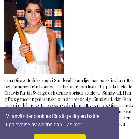
Gina Dirawi föddes 1990 i Sundsvall. Familjen har palestinska rötter
och kommer från Libanon. En farbror som läste i Uppsala lockade
Dirawis far till Sverige och denne började studera i Sundsvall. Han
gifte sig med en palestinska och de rotade sig i Sundsvall, där Gina
Dirawi och hennes tre syskon sedan kom att växa upp. Gina Dirawis
farfar var imam i Sundsvall fram till sin död i mars 2011. I Sundsvall
Vi använder cookies för att ge dig en bättre
gick hon gymnasieskolans naturvetarlinje och studerade därefter
statsvetenskap och retorik vid Mittuniversitetet. Dirawi är även
upplevelse av webbsidan
Läs mer
utbildad vid Röda Korset i frågor som rör hederskultur och
hedersförtryck.